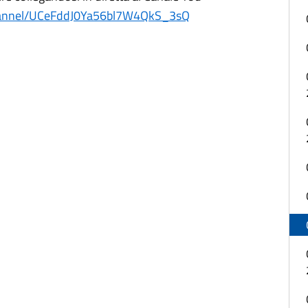
hannel/UCeFddJ0Ya56bl7W4QkS_3sQ