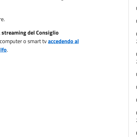
re.
a streaming del Consiglio
 computer o smart tv
accedendo al
lfo
.