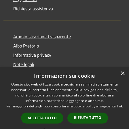
Richiesta assistenza
Amministrazione trasparente
Albo Pretorio
Informativa privacy
Note legali
×
Dichiarazione di accessibilità
Informazioni sui cookie
Questo sito web utilizza cookie tecnici e assimilati strettamente
necessari al corretto funzionamento e alla navigazione del sito,
nonché un cookie tecnico analitico al solo fine di elaborare
informazioni statistiche, aggregate e anonime.
RSS
Copyright © 2026 • Comune di
Per maggiori dettagli, può consultare la cookie policy al seguente
link
Accessibilità
Castel Gandolfo • Powered by
Privacy
Municipium
Accesso
•
RIFIUTA TUTTO
ACCETTA TUTTO
Cookie
redazione