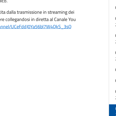
ico.
tita dalla trasmissione in streaming dei
tere collegandosi in diretta al Canale You
hannel/UCeFddJ0Ya56bl7W4QkS_3sQ