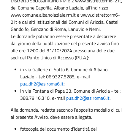
Distretto Sociosanitario RM 6.2 www.distrettorm6-2.it,
del Comune Capofila, Albano Laziale, all’indirizzo
www.comune.albanolaziale.rm.it e www.distrettorm6-
2.it e dai siti istituzionali dei Comuni di Ariccia, Castel
Gandolfo, Genzano di Roma, Lanuvio e Nemi.
Le domande potranno essere presentate a decorrere
dal giorno della pubblicazione del presente avviso fino
alle ore 12:00 del 31/10/2024 presso una delle due
sedi del Punto Unico di Accesso (P.U.A.):
in via Gallerie di Sotto 6, Comune di Albano
Laziale - tel: 06.9327.5285, e-mail
pua.dh2@aslroma6.it
;
in via Fontana di Papa 33, Comune di Ariccia - tel:
388.79.16.310, e-mail
pua.dh2@aslroma6.it
.
Alla domanda, redatta secondo l’apposito modello di cui
al presente Avviso, deve essere allegata:
fotocopia del documento d’identità del