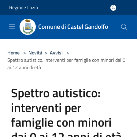
Salta al contenuto principale
Regione Lazio
Comune di Castel Gandolfo
Home
>
Novità
>
Avvisi
>
Spettro autistico: interventi per famiglie con minori dai 0
ai 12 anni di età
Spettro autistico:
interventi per
famiglie con minori
dai 0 ai 12 anni di età