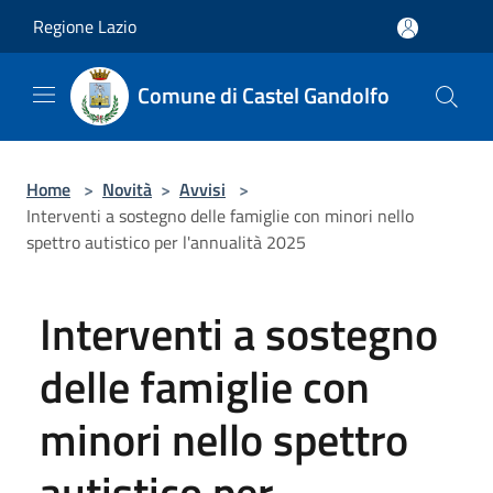
Salta al contenuto principale
Regione Lazio
Comune di Castel Gandolfo
Home
>
Novità
>
Avvisi
>
Interventi a sostegno delle famiglie con minori nello
spettro autistico per l'annualità 2025
Interventi a sostegno
delle famiglie con
minori nello spettro
autistico per