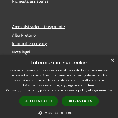
Richiesta assistenza
Amministrazione trasparente
Albo Pretorio
Informativa privacy
Note legali
×
Dichiarazione di accessibilità
Informazioni sui cookie
Questo sito web utilizza cookie tecnici e assimilati strettamente
necessari al corretto funzionamento e alla navigazione del sito,
nonché un cookie tecnico analitico al solo fine di elaborare
informazioni statistiche, aggregate e anonime.
RSS
Copyright © 2026 • Comune di
Per maggiori dettagli, può consultare la cookie policy al seguente
link
Accessibilità
Castel Gandolfo • Powered by
Privacy
Municipium
Accesso
•
RIFIUTA TUTTO
ACCETTA TUTTO
Cookie
redazione
Mappa del sito
MOSTRA DETTAGLI