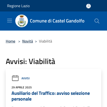
Salta al contenuto principale
Regione Lazio
Comune di Castel Gandolfo
Home
>
Novità
>
Viabilità
Avvisi: Viabilità
AVVISI
29 APRILE 2025
Ausiliario del Traffico: avviso selezione
personale