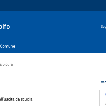
olfo
Seg
il Comune
a Sicura
Ved
ll’uscita da scuola