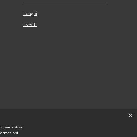
Luoghi
Eventi
×
nzionamento e
nformazioni