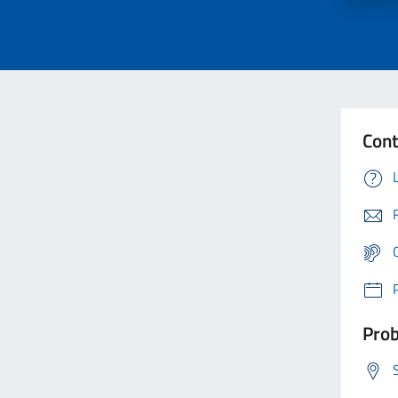
Cont
Prob