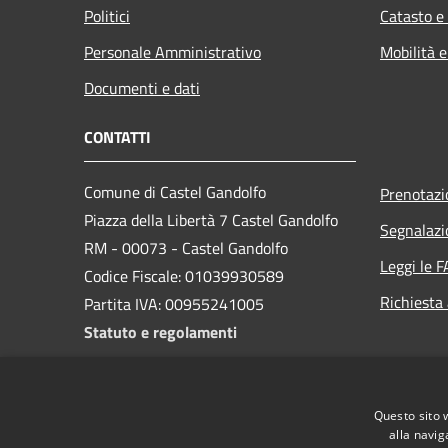
Politici
Catasto e
Personale Amministrativo
Mobilità e
Documenti e dati
CONTATTI
Comune di Castel Gandolfo
Prenotaz
Piazza della Libertà 7 Castel Gandolfo
Segnalazi
RM - 00073 - Castel Gandolfo
Leggi le 
Codice Fiscale: 01039930589
Richiesta
Partita IVA: 00955241005
Statuto e regolamenti
PEC:
protocollocastelgandolfo@pec.it
Centralino Unico: 06/9359181
Questo sito 
alla navig