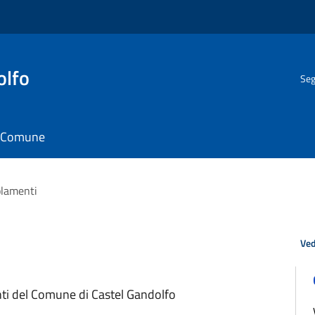
olfo
Seg
il Comune
olamenti
Ved
nti del Comune di Castel Gandolfo