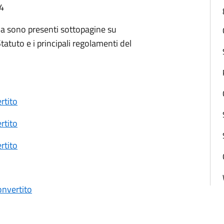
54
na sono presenti sottopagine su
Statuto e i principali regolamenti del
rtito
rtito
rtito
onvertito