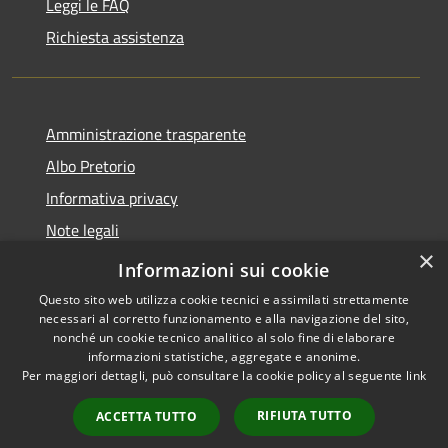
Leggi le FAQ
Richiesta assistenza
Amministrazione trasparente
Albo Pretorio
Informativa privacy
Note legali
×
Dichiarazione di accessibilità
Informazioni sui cookie
Questo sito web utilizza cookie tecnici e assimilati strettamente
necessari al corretto funzionamento e alla navigazione del sito,
nonché un cookie tecnico analitico al solo fine di elaborare
informazioni statistiche, aggregate e anonime.
RSS
Copyright © 2026 • Comune di
Per maggiori dettagli, può consultare la cookie policy al seguente
link
Accessibilità
Castel Gandolfo • Powered by
Privacy
Municipium
Accesso
•
RIFIUTA TUTTO
ACCETTA TUTTO
Cookie
redazione