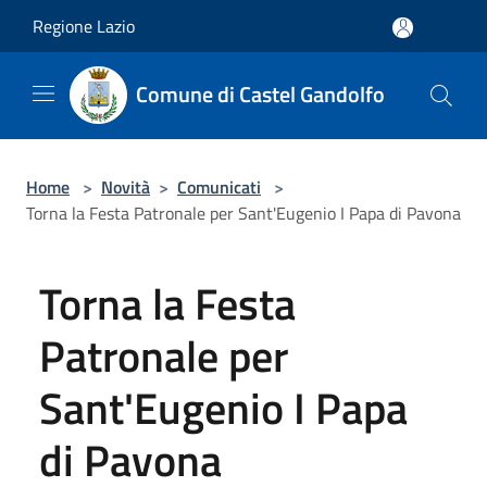
Salta al contenuto principale
Regione Lazio
Comune di Castel Gandolfo
Home
>
Novità
>
Comunicati
>
Torna la Festa Patronale per Sant'Eugenio I Papa di Pavona
Torna la Festa
Patronale per
Sant'Eugenio I Papa
di Pavona