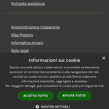
Richiesta assistenza
Amministrazione trasparente
Albo Pretorio
Informativa privacy
Note legali
×
Dichiarazione di accessibilità
Informazioni sui cookie
Questo sito web utilizza cookie tecnici e assimilati strettamente
necessari al corretto funzionamento e alla navigazione del sito,
nonché un cookie tecnico analitico al solo fine di elaborare
informazioni statistiche, aggregate e anonime.
RSS
Copyright © 2026 • Comune di
Per maggiori dettagli, può consultare la cookie policy al seguente
link
Accessibilità
Castel Gandolfo • Powered by
Privacy
Municipium
Accesso
•
RIFIUTA TUTTO
ACCETTA TUTTO
Cookie
redazione
Mappa del sito
MOSTRA DETTAGLI