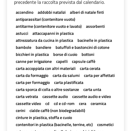
precedente la raccolta prevista dal calendario.
accendino
addobbi natalizi
alberi di natale finti
antiparassitari (contenitore vuoto)
antitarme (contenitore vuoto e lavato)
assorbenti
astucci
attaccapanni in plastica
attrezzatura da cucina in plastica
bacinelle in plastica
bambole
bandiere
batuffoli e bastoncini di cotone
bicchieri in plastica
borse di cuoio
bottoni
canne per irrigazione
capelli
capsule caffè
carta accoppiata con altri materiali
carta cerata
carta da formaggio
carta da salumi
carta per affettati
carta per formaggio
carta plastificata
carta sporca di colla o altre sostanze
carta unta
carta vetrata
cassette audio
cassette audio e video
cassette video
cd
cd e cd-rom
cera
ceramica
cerini
cialde caffè (non biodegradabili)
cinture in plastica, stoffa e cuoio
contenitori in plastica (bacinelle, terrine, etc)
cosmetici