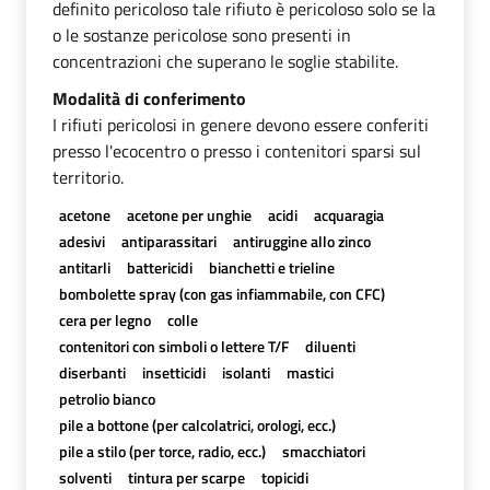
definito pericoloso tale rifiuto è pericoloso solo se la
o le sostanze pericolose sono presenti in
concentrazioni che superano le soglie stabilite.
Modalità di conferimento
I rifiuti pericolosi in genere devono essere conferiti
presso l'ecocentro o presso i contenitori sparsi sul
territorio.
acetone
acetone per unghie
acidi
acquaragia
adesivi
antiparassitari
antiruggine allo zinco
antitarli
battericidi
bianchetti e trieline
bombolette spray (con gas infiammabile, con CFC)
cera per legno
colle
contenitori con simboli o lettere T/F
diluenti
diserbanti
insetticidi
isolanti
mastici
petrolio bianco
pile a bottone (per calcolatrici, orologi, ecc.)
pile a stilo (per torce, radio, ecc.)
smacchiatori
solventi
tintura per scarpe
topicidi