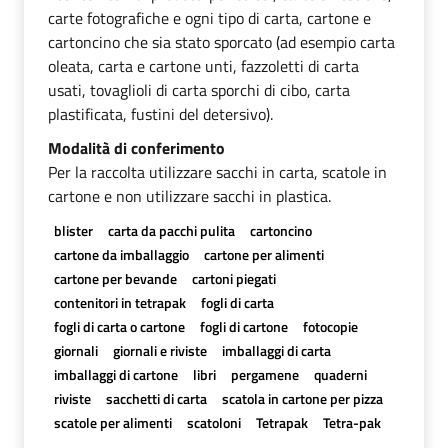
carte fotografiche e ogni tipo di carta, cartone e
cartoncino che sia stato sporcato (ad esempio carta
oleata, carta e cartone unti, fazzoletti di carta
usati, tovaglioli di carta sporchi di cibo, carta
plastificata, fustini del detersivo).
Modalità di conferimento
Per la raccolta utilizzare sacchi in carta, scatole in
cartone e non utilizzare sacchi in plastica.
blister
carta da pacchi pulita
cartoncino
cartone da imballaggio
cartone per alimenti
cartone per bevande
cartoni piegati
contenitori in tetrapak
fogli di carta
fogli di carta o cartone
fogli di cartone
fotocopie
giornali
giornali e riviste
imballaggi di carta
imballaggi di cartone
libri
pergamene
quaderni
riviste
sacchetti di carta
scatola in cartone per pizza
scatole per alimenti
scatoloni
Tetrapak
Tetra-pak