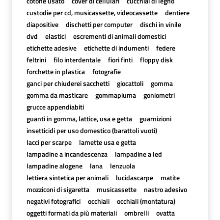
cotone usato
cover di cellulari
cucchiai di legno
custodie per cd, musicassette, videocassette
dentiere
diapositive
dischetti per computer
dischi in vinile
dvd
elastici
escrementi di animali domestici
etichette adesive
etichette di indumenti
federe
feltrini
filo interdentale
fiori finti
floppy disk
forchette in plastica
fotografie
ganci per chiuderei sacchetti
giocattoli
gomma
gomma da masticare
gommapiuma
goniometri
grucce appendiabiti
guanti in gomma, lattice, usa e getta
guarnizioni
insetticidi per uso domestico (barattoli vuoti)
lacci per scarpe
lamette usa e getta
lampadine a incandescenza
lampadine a led
lampadine alogene
lana
lenzuola
lettiera sintetica per animali
lucidascarpe
matite
mozziconi di sigaretta
musicassette
nastro adesivo
negativi fotografici
occhiali
occhiali (montatura)
oggetti formati da più materiali
ombrelli
ovatta