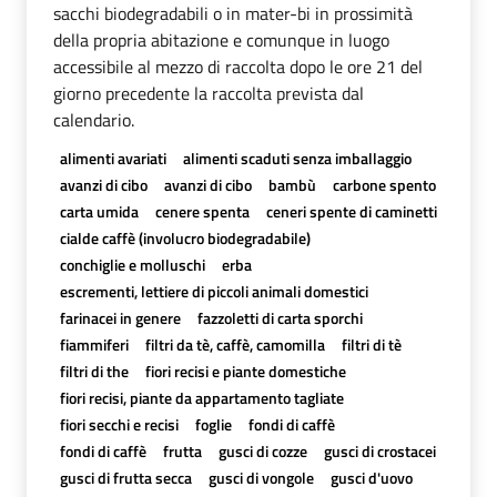
sacchi biodegradabili o in mater-bi in prossimità
della propria abitazione e comunque in luogo
accessibile al mezzo di raccolta dopo le ore 21 del
giorno precedente la raccolta prevista dal
calendario.
alimenti avariati
alimenti scaduti senza imballaggio
avanzi di cibo
avanzi di cibo
bambù
carbone spento
carta umida
cenere spenta
ceneri spente di caminetti
cialde caffè (involucro biodegradabile)
conchiglie e molluschi
erba
escrementi, lettiere di piccoli animali domestici
farinacei in genere
fazzoletti di carta sporchi
fiammiferi
filtri da tè, caffè, camomilla
filtri di tè
filtri di the
fiori recisi e piante domestiche
fiori recisi, piante da appartamento tagliate
fiori secchi e recisi
foglie
fondi di caffè
fondi di caffè
frutta
gusci di cozze
gusci di crostacei
gusci di frutta secca
gusci di vongole
gusci d'uovo