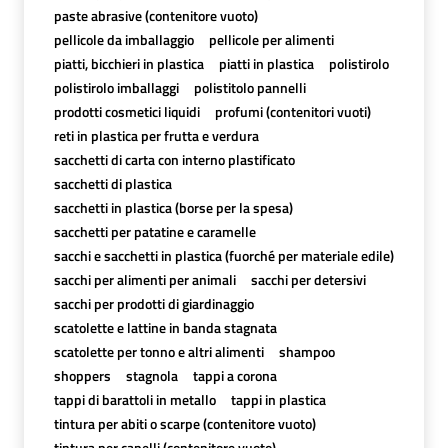
paste abrasive (contenitore vuoto)
pellicole da imballaggio
pellicole per alimenti
piatti, bicchieri in plastica
piatti in plastica
polistirolo
polistirolo imballaggi
polistitolo pannelli
prodotti cosmetici liquidi
profumi (contenitori vuoti)
reti in plastica per frutta e verdura
sacchetti di carta con interno plastificato
sacchetti di plastica
sacchetti in plastica (borse per la spesa)
sacchetti per patatine e caramelle
sacchi e sacchetti in plastica (fuorché per materiale edile)
sacchi per alimenti per animali
sacchi per detersivi
sacchi per prodotti di giardinaggio
scatolette e lattine in banda stagnata
scatolette per tonno e altri alimenti
shampoo
shoppers
stagnola
tappi a corona
tappi di barattoli in metallo
tappi in plastica
tintura per abiti o scarpe (contenitore vuoto)
tintura per capelli (contenitore vuoto)