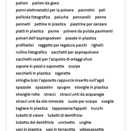
palloni
palloni da gioco
panni elettrostatici per la polvere
pannolini
peli
pellicola fotografica
peluche
pennarelli
penne
pennelli
pettine in plastica
piastrine per zanzare
piatti in plastica
piume
polvere da pulizia pavimenti
polveri dell'aspirapoolveri
posate in plastica
profilattici
reggette per legatura pacchi
righelli
rullino fotografico
sacchetti per aspirapolvere
sacchetti usati per l’acquisto di ortaggi sfusi
sapone in pezzi e saponette
scarpe
secchielli in plastica
sigarette
siringhe (con l'apposito cappuccio inserito sull'ago)
spazzole
spazzolini
spugne
stoviglie in plastica
stoviglie rotte
stracci
stracci unti da acquaragia
stracci unti da olio minerale
suole per scarpe
sveglie
tagliere in plastica
tappezzeria/tappeti
trucchi
tubetti di colore
tubetti di dentifricio
tubetto del dentifricio
uncinetto
unghie
vasi in plastica
vasi in terracotta
videocassette