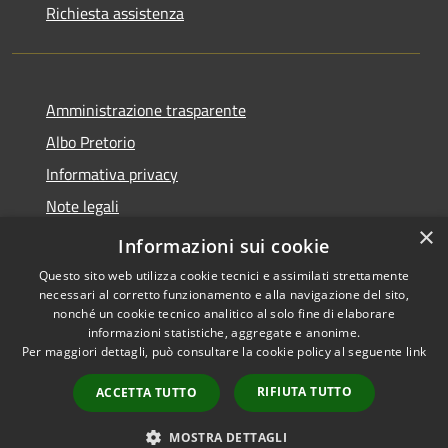
Richiesta assistenza
Amministrazione trasparente
Albo Pretorio
Informativa privacy
Note legali
×
Dichiarazione di accessibilità
Informazioni sui cookie
Questo sito web utilizza cookie tecnici e assimilati strettamente
necessari al corretto funzionamento e alla navigazione del sito,
nonché un cookie tecnico analitico al solo fine di elaborare
informazioni statistiche, aggregate e anonime.
RSS
Copyright © 2026 • Comune di
Per maggiori dettagli, può consultare la cookie policy al seguente
link
Accessibilità
Castel Gandolfo • Powered by
Privacy
Municipium
Accesso
•
RIFIUTA TUTTO
ACCETTA TUTTO
Cookie
redazione
Mappa del sito
MOSTRA DETTAGLI