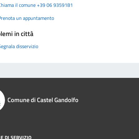
Chiama il comune +39 06 9359181
Prenota un appuntamento
lemi in città
Segnala disservizio
Comune di Castel Gandolfo
E DI SERVIZIO