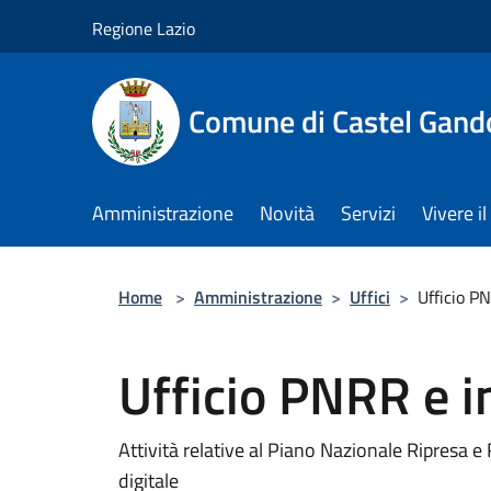
Salta al contenuto principale
Regione Lazio
Comune di Castel Gand
Amministrazione
Novità
Servizi
Vivere 
Home
>
Amministrazione
>
Uffici
>
Ufficio P
Ufficio PNRR e 
Attività relative al Piano Nazionale Ripresa e R
digitale