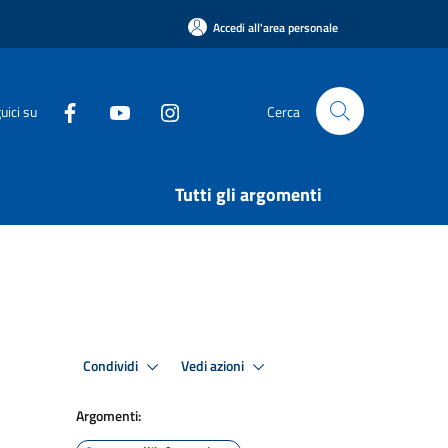
Accedi all'area personale
uici su
Cerca
Tutti gli argomenti
Condividi
Vedi azioni
Argomenti: