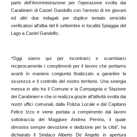
parte dell’Amministrazione
per l’operazione svolta dai
C
arabinieri di Castel Gandolfo con l’arresto di tre giovani
ed altri due indagati per duplice tentato omicidio
verificatosi all’alba del 6 settembre in località
S
piaggia del
L
ago a Castel Gandolfo
.
“Oggi siamo qui per incontrarci e
scambi
arci
reciprocamente
i complimenti per il lavoro
che portiamo
avanti in maniera
congiunt
a
finalizzato a garantire la
sicurezza e il
controllo del
nostro
territorio
.
Una sinergia
messa in atto tra il Comune e la Compagnia e Stazione
dei Carabinieri e che si realizza grazie all’attività svolta dai
nostri uffici comunali, dalla Polizia Locale e dal
Capitano
Felice
Izzo e
viene portata a compimento dal
lavoro
sottotrac
c
ia del Maggiore
Andrea
Perrino
, il quale
dimostra sempre
devozione e dedizione per la città
”, ha
dichiarato il Sindaco Alberto De Angelis in apertura