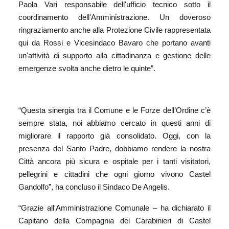
Paola Vari responsabile dell'ufficio tecnico
sotto il
coordinamento dell'Amministrazione
. Un doveroso
ringraziamento anche alla
Protezione Civile rappresentata
qui da Rossi e Vicesindaco Bavaro che portano avanti
un'attività di supporto alla cittadinanza e gestione delle
emergenze
svolta
anche dietro le quinte
”.
“Questa s
inergia
tra il Comune e le Forze dell’Ordine c’è
sempre stata, noi abbiamo cercato in questi anni di
migliorare il
rapporto
già consolidato. O
ggi
,
con la
presenza del Santo Padre
, dobbiamo r
endere la nostra
Città
ancora più
sicura e ospitale per i tanti visitatori,
pellegrini e cittadini che ogni giorno vivono Castel
Gandolfo
”, ha concluso il Sindaco De Angelis
.
“
Grazie all'
A
mministrazione
Comunale – ha dichiarato il
Capitano della Compagnia dei Carabinieri di Castel