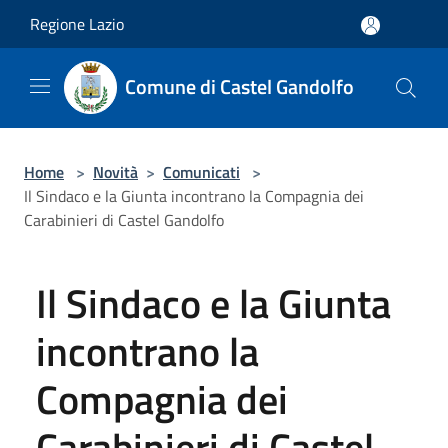
Salta al contenuto principale
Regione Lazio
Comune di Castel Gandolfo
Home
>
Novità
>
Comunicati
>
Il Sindaco e la Giunta incontrano la Compagnia dei
Carabinieri di Castel Gandolfo
Il Sindaco e la Giunta
incontrano la
Compagnia dei
Carabinieri di Castel