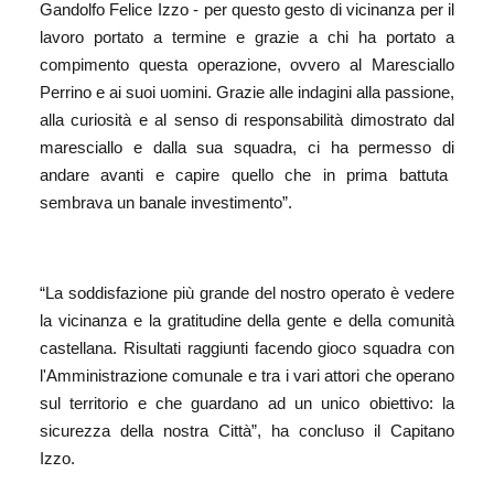
Gandolfo Felice Izzo -
per questo gesto di vicinanza per il
lavoro portato a termine e grazie a chi ha portato a
compimento questa operazione, ovvero al Maresciallo
Perrino e ai suoi uomini
. Grazie alle indagini
alla
passione,
alla
curiosità e
al
senso di responsabilità
dimostrato dal
maresciallo e dalla sua squadra,
ci ha permesso d
i
andare avanti e capire
quello che in prima battuta
sembrava un
banale investimento
”.
“
La soddisfazione più grande del nostro operato è vedere
la vicinanza e la gratitudine della gente e della comunità
castellana.
Risultati raggiunti f
acendo gioco squadra con
l'
A
mministrazione comunale e tra i vari attori che operano
sul territorio e che guardano ad un unico obiettivo: la
sicurezza della nostra Città
”, ha concluso il Capitano
Izzo.