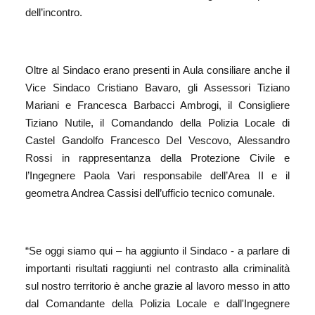
dell’incontro.
Oltre al Sindaco erano presenti in Aula consiliare anche il
Vice Sindaco Cristiano Bavaro, gli Assessori Tiziano
Mariani e Francesca Barbacci Ambrogi, il Consigliere
Tiziano Nutile, il Comandando della Polizia Locale di
Castel Gandolfo Francesco Del Vescovo, Alessandro
Rossi in rappresentanza della Protezione Civile e
l’Ingegnere Paola Vari responsabile dell’Area II e il
geometra Andrea Cassisi dell’ufficio tecnico comunale.
“Se oggi siamo qui – ha aggiunto il Sindaco - a parlare di
importanti risultati raggiunti nel contrasto alla criminalità
sul nostro territorio è anche grazie
al lavoro
messo in atto
d
a
l Comandante del
la
P
olizia
L
ocale
e dall'Ingegnere