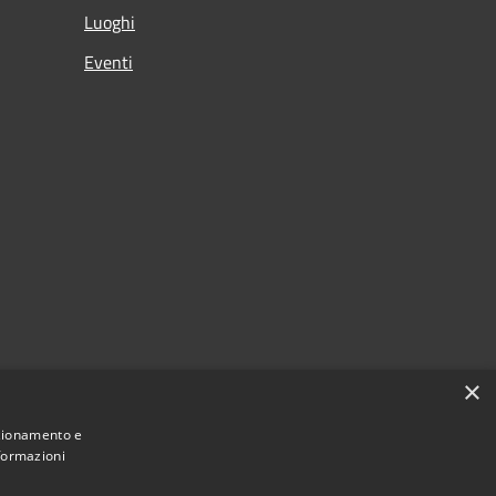
Luoghi
Eventi
×
nzionamento e
nformazioni