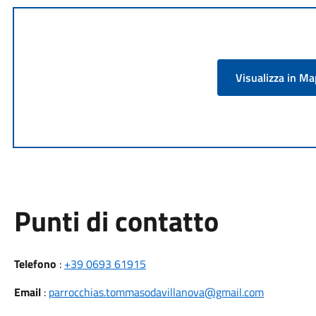
Visualizza in M
Punti di contatto
Telefono
:
+39 0693 61915
Email
:
parrocchias.tommasodavillanova@gmail.com