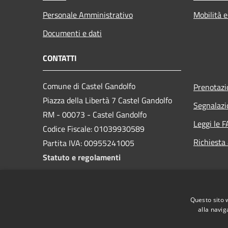
Personale Amministrativo
Mobilità e
Documenti e dati
CONTATTI
Comune di Castel Gandolfo
Prenotaz
Piazza della Libertà 7 Castel Gandolfo
Segnalazi
RM - 00073 - Castel Gandolfo
Leggi le 
Codice Fiscale: 01039930589
Richiesta
Partita IVA: 00955241005
Statuto e regolamenti
PEC:
protocollocastelgandolfo@pec.it
Centralino Unico: 06/9359181
Questo sito 
alla navig