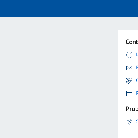
Cont
Prob