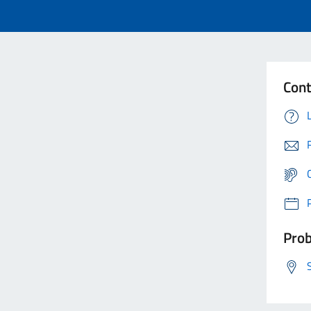
Cont
Prob