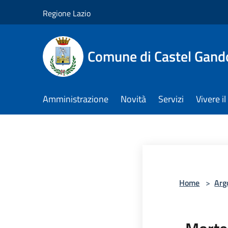
Salta al contenuto principale
Regione Lazio
Comune di Castel Gand
Amministrazione
Novità
Servizi
Vivere 
Home
>
Arg