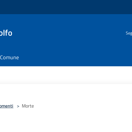
olfo
Seg
il Comune
omenti
>
Morte