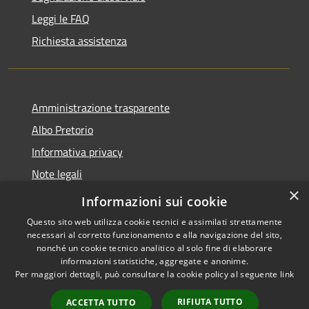
Leggi le FAQ
Richiesta assistenza
Amministrazione trasparente
Albo Pretorio
Informativa privacy
Note legali
×
Dichiarazione di accessibilità
Informazioni sui cookie
Questo sito web utilizza cookie tecnici e assimilati strettamente
necessari al corretto funzionamento e alla navigazione del sito,
nonché un cookie tecnico analitico al solo fine di elaborare
informazioni statistiche, aggregate e anonime.
RSS
Copyright © 2026 • Comune di
Per maggiori dettagli, può consultare la cookie policy al seguente
link
Accessibilità
Castel Gandolfo • Powered by
Privacy
Municipium
Accesso
•
RIFIUTA TUTTO
ACCETTA TUTTO