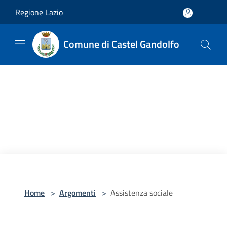
Salta al contenuto principale
Regione Lazio
Comune di Castel Gandolfo
Home
>
Argomenti
>
Assistenza sociale