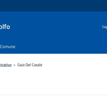
olfo
Seg
il Comune
trativo
>
Gaia Del Casale