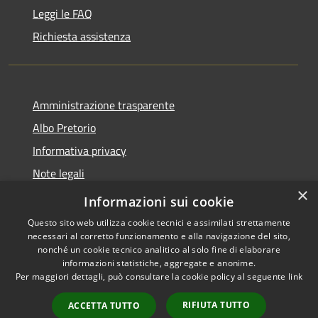
Leggi le FAQ
Richiesta assistenza
Amministrazione trasparente
Albo Pretorio
Informativa privacy
Note legali
×
Dichiarazione di accessibilità
Informazioni sui cookie
Questo sito web utilizza cookie tecnici e assimilati strettamente
necessari al corretto funzionamento e alla navigazione del sito,
nonché un cookie tecnico analitico al solo fine di elaborare
informazioni statistiche, aggregate e anonime.
RSS
Copyright © 2026 • Comune di
Per maggiori dettagli, può consultare la cookie policy al seguente
link
Accessibilità
Castel Gandolfo • Powered by
Privacy
Municipium
Accesso
•
RIFIUTA TUTTO
ACCETTA TUTTO