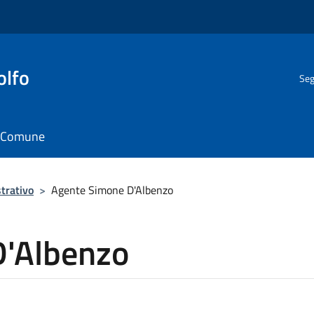
olfo
Seg
il Comune
trativo
>
Agente Simone D'Albenzo
D'Albenzo