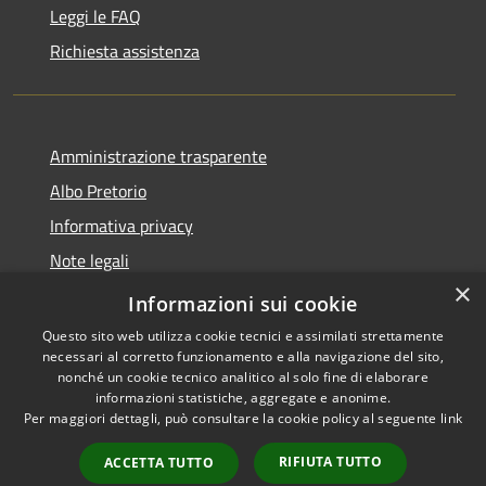
Leggi le FAQ
Richiesta assistenza
Amministrazione trasparente
Albo Pretorio
Informativa privacy
Note legali
×
Dichiarazione di accessibilità
Informazioni sui cookie
Questo sito web utilizza cookie tecnici e assimilati strettamente
necessari al corretto funzionamento e alla navigazione del sito,
nonché un cookie tecnico analitico al solo fine di elaborare
informazioni statistiche, aggregate e anonime.
RSS
Copyright © 2026 • Comune di
Per maggiori dettagli, può consultare la cookie policy al seguente
link
Accessibilità
Castel Gandolfo • Powered by
Privacy
Municipium
Accesso
•
RIFIUTA TUTTO
ACCETTA TUTTO
Cookie
redazione