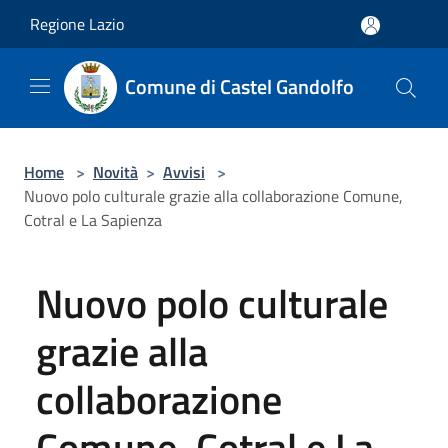
Salta al contenuto principale
Regione Lazio
Comune di Castel Gandolfo
Home
>
Novità
>
Avvisi
>
Nuovo polo culturale grazie alla collaborazione Comune,
Cotral e La Sapienza
Nuovo polo culturale
grazie alla
collaborazione
Comune, Cotral e La