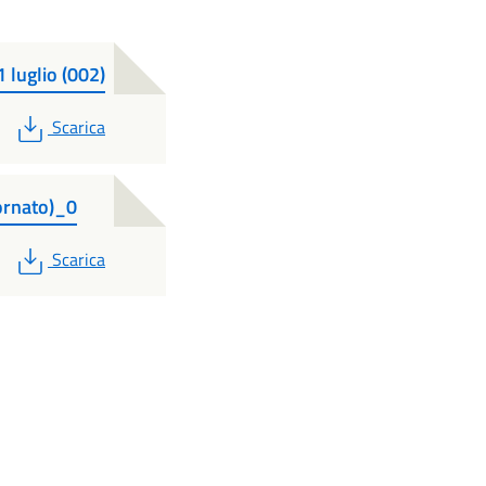
 luglio (002)
PDF
Scarica
iornato)_0
PDF
Scarica