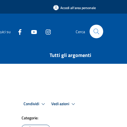
Accedi all'area personale
uici su
Cerca
Tutti gli argomenti
Condividi
Vedi azioni
Categorie: