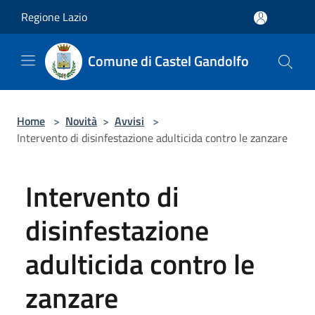
Salta al contenuto principale
Regione Lazio
Comune di Castel Gandolfo
Home
>
Novità
>
Avvisi
>
Intervento di disinfestazione adulticida contro le zanzare
Intervento di
disinfestazione
adulticida contro le
zanzare