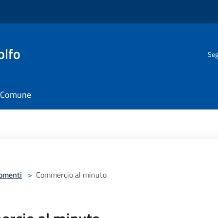
olfo
Seg
il Comune
omenti
>
Commercio al minuto