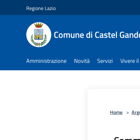
Salta al contenuto principale
Regione Lazio
Comune di Castel Gand
Amministrazione
Novità
Servizi
Vivere 
Home
>
Arg