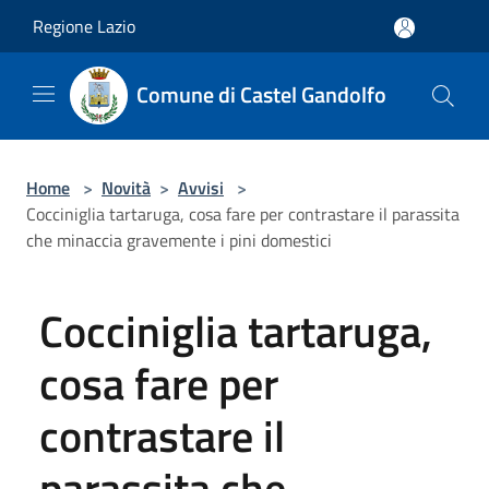
Salta al contenuto principale
Regione Lazio
Comune di Castel Gandolfo
Home
>
Novità
>
Avvisi
>
Cocciniglia tartaruga, cosa fare per contrastare il parassita
che minaccia gravemente i pini domestici
Cocciniglia tartaruga,
cosa fare per
contrastare il
parassita che