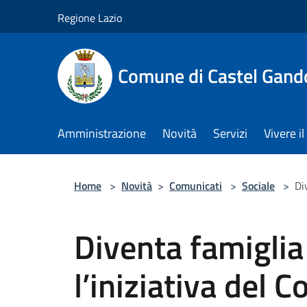
Salta al contenuto principale
Regione Lazio
Comune di Castel Gand
Amministrazione
Novità
Servizi
Vivere 
Home
>
Novità
>
Comunicati
>
Sociale
>
Di
Diventa famiglia 
l’iniziativa del 