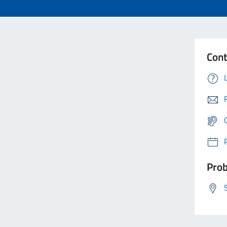
Cont
Prob